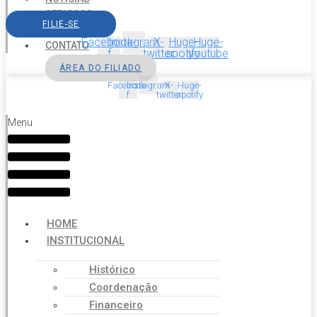
SERVIÇOS
FILIE-SE
AGENDA
Facebook-
Instagram
X-
Huge-
Huge-
CONTATO
f
twitter
spotify
youtube
ÁREA DO FILIADO
Facebook-
Instagram
X-
Huge-
f
twitter
spotify
Menu
HOME
INSTITUCIONAL
Histórico
Coordenação
Financeiro