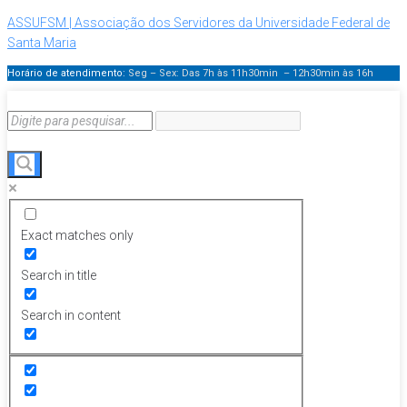
ASSUFSM | Associação dos Servidores da Universidade Federal de
Santa Maria
Horário de atendimento:
Seg – Sex: Das 7h às 11h30min – 12h30min
às 16h
Exact matches only
Search in title
Search in content