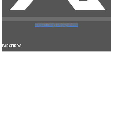
Huge-spotify
Huge-youtube
PARCEIROS