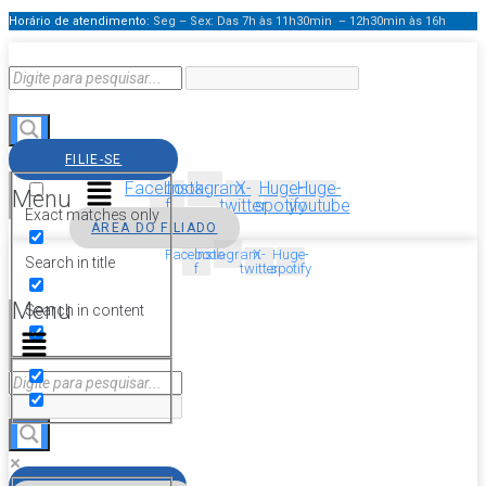
Horário de atendimento:
Seg – Sex: Das 7h às 11h30min – 12h30min
às 16h
FILIE-SE
Facebook-
Instagram
X-
Huge-
Huge-
Menu
f
twitter
spotify
youtube
Exact matches only
ÁREA DO FILIADO
Facebook-
Instagram
X-
Huge-
Search in title
f
twitter
spotify
Menu
Search in content