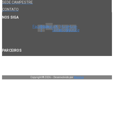
SEDE CAMPESTRE
CONTATO
NOS SIGA
Facebook-
Instagram
X-
Huge-
Huge-
f
twitter
spotify
youtube
PARCEIROS
Copyright ® 2026 – Desenvolvido por
Manduá