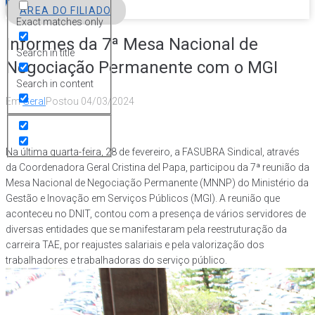
FILIE-SE
ÁREA DO FILIADO
Exact matches only
Informes da 7ª Mesa Nacional de
Search in title
Negociação Permanente com o MGI
Search in content
Em
Geral
Postou
04/03/2024
Na última quarta-feira, 28 de fevereiro, a FASUBRA Sindical, através
da Coordenadora Geral Cristina del Papa, participou da 7ª reunião da
Mesa Nacional de Negociação Permanente (MNNP) do Ministério da
Gestão e Inovação em Serviços Públicos (MGI). A reunião que
aconteceu no DNIT, contou com a presença de vários servidores de
diversas entidades que se manifestaram pela reestruturação da
carreira TAE, por reajustes salariais e pela valorização dos
trabalhadores e trabalhadoras do serviço público.