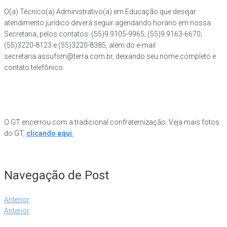
O(a) Técnico(a) Administrativo(a) em Educação que desejar
atendimento jurídico deverá seguir agendando horário em nossa
Secretaria, pelos contatos: (55)9.9105-9965; (55)9.9163-6670;
(55)3220-8123 e (55)3220-8385, além do e-mail
secretaria.assufsm@terra.com.br, deixando seu nome completo e
contato telefônico.
O GT encerrou com a tradicional confraternização. Veja mais fotos
do GT,
clicando aqui
.
Navegação de Post
Anterior
Anterior