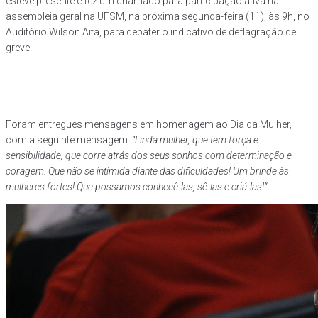
esteve presente e fez um chamado para participação ativa na
assembleia geral na UFSM, na próxima segunda-feira (11), às 9h, no
Auditório Wilson Aita, para debater o indicativo de deflagração de
greve.
Foram entregues mensagens em homenagem ao Dia da Mulher,
com a seguinte mensagem:
“Linda mulher, que tem força e
sensibilidade, que corre atrás dos seus sonhos com determinação e
coragem. Que não se intimida diante das dificuldades! Um brinde às
mulheres fortes! Que possamos conhecê-las, sê-las e criá-las!”