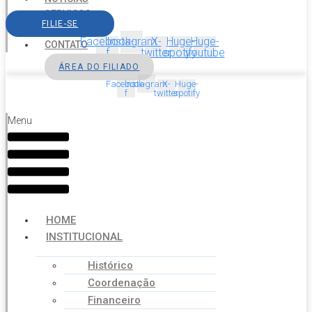
SERVIÇOS
FILIE-SE
AGENDA
Facebook-
Instagram
X-
Huge-
Huge-
CONTATO
f
twitter
spotify
youtube
ÁREA DO FILIADO
Facebook-
Instagram
X-
Huge-
f
twitter
spotify
Menu
HOME
INSTITUCIONAL
Histórico
Coordenação
Financeiro