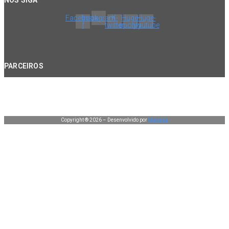
Facebook-
Instagram
X-
Huge-
Huge-
f
twitter
spotify
youtube
PARCEIROS
Copyright ® 2026 – Desenvolvido por
Manduá