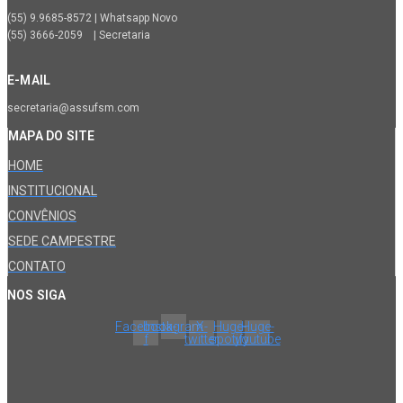
(55) 9.9685-8572 | Whatsapp Novo
(55) 3666-2059 | Secretaria
E-MAIL
secretaria@assufsm.com
MAPA DO SITE
HOME
INSTITUCIONAL
CONVÊNIOS
SEDE CAMPESTRE
CONTATO
NOS SIGA
Facebook-
Instagram
X-
Huge-
Huge-
f
twitter
spotify
youtube