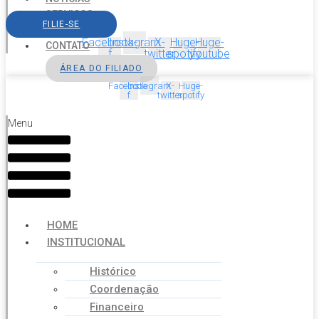
SERVIÇOS
FILIE-SE
AGENDA
Facebook-
Instagram
X-
Huge-
Huge-
CONTATO
f
twitter
spotify
youtube
ÁREA DO FILIADO
Facebook-
Instagram
X-
Huge-
f
twitter
spotify
Menu
HOME
INSTITUCIONAL
Histórico
Coordenação
Financeiro