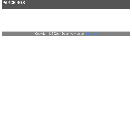
PARCEIROS
Copyright ® 2026 – Desenvolvido por
Manduá