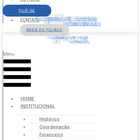
SERVIÇOS
FILIE-SE
AGENDA
Facebook-
Instagram
X-
Huge-
Huge-
CONTATO
f
twitter
spotify
youtube
ÁREA DO FILIADO
Facebook-
Instagram
X-
Huge-
f
twitter
spotify
Menu
HOME
INSTITUCIONAL
Histórico
Coordenação
Financeiro