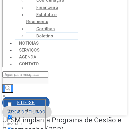
Coordenação
Financeiro
Estatuto e
Regimento
Cartilhas
Boletins
NOTÍCIAS
SERVIÇOS
AGENDA
CONTATO
FILIE-SE
Exact matches only
ÁREA DO FILIADO
UFSM implanta Programa de Gestão e
Search in title