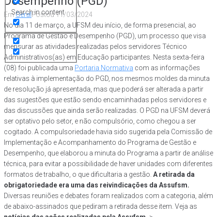
Desempenho (PGD)
Search in content
Em
Geral
Postou
11/03/2024
No dia 11 de março, a UFSM deu início, de forma presencial, ao
Programa de Gestão e Desempenho (PGD), um processo que visa
mensurar as atividades realizadas pelos servidores Técnico
Administrativos(as) em Educação participantes. Nesta sexta-feira
(08) foi publicada uma
Portaria Normativa
com as informações
relativas à implementação do PGD, nos mesmos moldes da minuta
de resolução já apresentada, mas que poderá ser alterada a partir
das sugestões que estão sendo encaminhadas pelos servidores e
das discussões que ainda serão realizadas. O PGD na UFSM deverá
ser optativo pelo setor, e não compulsório, como chegou a ser
cogitado. A compulsoriedade havia sido sugerida pela Comissão de
Implementação e Acompanhamento do Programa de Gestão e
Desempenho, que elaborou a minuta do Programa a partir de análise
técnica, para evitar a possibilidade de haver unidades com diferentes
formatos de trabalho, o que dificultaria a gestão.
A retirada da
obrigatoriedade era uma das reivindicações da Assufsm.
Diversas reuniões e debates foram realizados com a categoria, além
de abaixo-assinados que pediram a retirada desse item. Veja as
notícias das ações realizadas pela Assufsm
->