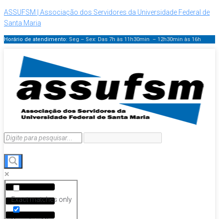
ASSUFSM | Associação dos Servidores da Universidade Federal de
Santa Maria
Horário de atendimento:
Seg – Sex: Das 7h às 11h30min – 12h30min
às 16h
Menu
Exact matches only