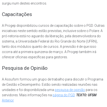
surgiu num destes encontros.
Capacitações
A Progep disponibilizou cursos de capacitação sobre o PGD. Outras
iniciativas neste sentido estão previstas, inclusive sobre o Polare. A
pró-reitoria está no aguardo da liberação, pela desenvolvedora do
sistema, a Universidade Federal do Rio Grande do Norte (UFRN),
tanto dos módulos quanto de cursos. A previsão é de que isso
ocorra até a primeira quinzena de março. A Progep também irá
oferecer oficinas específicas para gestores.
Pesquisa de Opinião
A Assufsm formou um grupo de trabalho para discutir o Programa
de Gestão e Desempenho. Estão sendo realizadas reuniões nas
unidades e foi disponibilizada uma
pesquisa de opinião
para os
servidores. Mais informações na
página do PGD
.
TEXTO: UFSM
Navegação
Anterior
Anterior