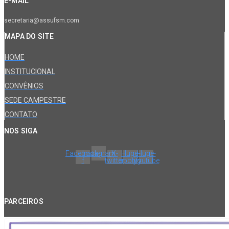
E-MAIL
secretaria@assufsm.com
MAPA DO SITE
HOME
INSTITUCIONAL
CONVÊNIOS
SEDE CAMPESTRE
CONTATO
NOS SIGA
Facebook-
Instagram
X-
Huge-
Huge-
f
twitter
spotify
youtube
PARCEIROS