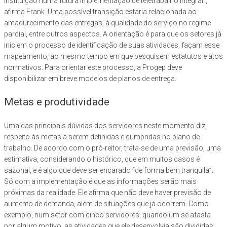
instituição numa futura implementação de teletrabalho integral”,
afirma Frank. Uma possível transição estaria relacionada ao
amadurecimento das entregas, à qualidade do serviço no regime
parcial, entre outros aspectos. A orientação é para que os setores já
iniciem o processo de identificação de suas atividades, façam esse
mapeamento, ao mesmo tempo em que pesquisem estatutos e atos
normativos. Para orientar este processo, a Progep deve
disponibilizar em breve modelos de planos de entrega.
Metas e produtividade
Uma das principais dúvidas dos servidores neste momento diz
respeito às metas a serem definidas e cumpridas no plano de
trabalho. De acordo com o pró-reitor, trata-se de uma previsão, uma
estimativa, considerando o histórico, que em muitos casos é
sazonal, e é algo que deve ser encarado “de forma bem tranquila”.
Só com a implementação é que as informações serão mais
próximas da realidade. Ele afirma que não deve haver previsão de
aumento de demanda, além de situações que já ocorrem. Como
exemplo, num setor com cinco servidores, quando um se afasta
por algum motivo, as atividades que ele desenvolvia são divididas