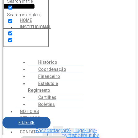
Search in title
Search in content
HOME
INSTITUCIONAL
Histórico
Coordenação
Financeiro
Estatuto e
Regimento
Cartilhas
Boletins
NOTÍCIAS
SERVIÇOS
FILIE-SE
AGENDA
Facebook-
Instagram
X-
Huge-
Huge-
CONTATO
f
twitter
spotify
youtube