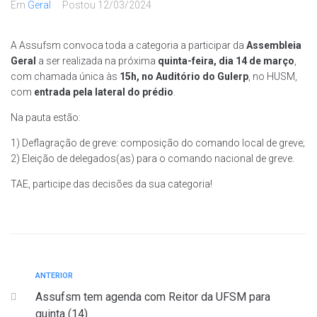
Em
Geral
Postou
12/03/2024
A Assufsm convoca toda a categoria a participar da
Assembleia
Geral
a ser realizada na próxima
quinta-feira, dia 14 de março
,
com chamada única às
15h
, no Auditório do Gulerp
, no HUSM,
com
entrada pela lateral do prédio
.
Na pauta estão:
1) Deflagração de greve: composição do comando local de greve;
2) Eleição de delegados(as) para o comando nacional de greve.
TAE, participe das decisões da sua categoria!
ANTERIOR
Assufsm tem agenda com Reitor da UFSM para
quinta (14)