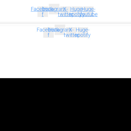
Facebook-
Instagram
X-
Huge-
Huge-
f
twitter
spotify
youtube
Facebook-
Instagram
X-
Huge-
f
twitter
spotify