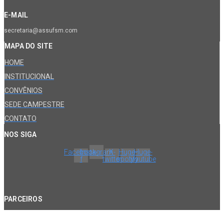
E-MAIL
secretaria@assufsm.com
MAPA DO SITE
HOME
INSTITUCIONAL
CONVÊNIOS
SEDE CAMPESTRE
CONTATO
NOS SIGA
Facebook-
Instagram
X-
Huge-
Huge-
f
twitter
spotify
youtube
PARCEIROS