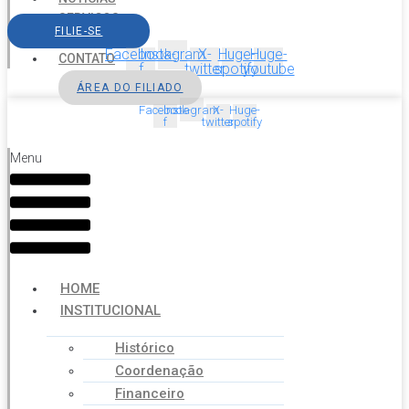
SERVIÇOS
FILIE-SE
AGENDA
Facebook-
Instagram
X-
Huge-
Huge-
CONTATO
f
twitter
spotify
youtube
ÁREA DO FILIADO
Facebook-
Instagram
X-
Huge-
f
twitter
spotify
Menu
HOME
INSTITUCIONAL
Histórico
Coordenação
Financeiro