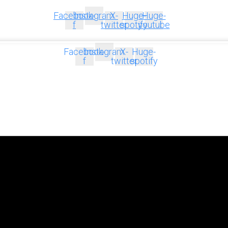
Facebook-
Instagram
X-
Huge-
Huge-
f
twitter
spotify
youtube
Facebook-
Instagram
X-
Huge-
f
twitter
spotify