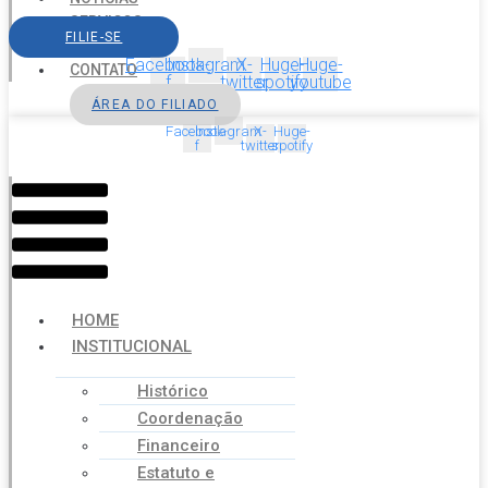
SERVIÇOS
FILIE-SE
AGENDA
Facebook-
Instagram
X-
Huge-
Huge-
CONTATO
f
twitter
spotify
youtube
ÁREA DO FILIADO
Facebook-
Instagram
X-
Huge-
f
twitter
spotify
Menu
HOME
INSTITUCIONAL
Histórico
Coordenação
Financeiro
Estatuto e