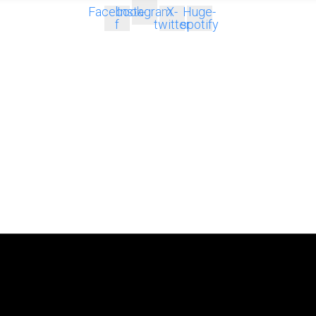
Facebook-
Instagram
X-
Huge-
f
twitter
spotify