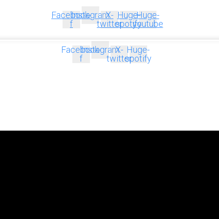
Facebook-
Instagram
X-
Huge-
Huge-
f
twitter
spotify
youtube
Facebook-
Instagram
X-
Huge-
f
twitter
spotify