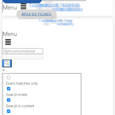
Facebook-
Instagram
X-
Huge-
Huge-
Menu
f
twitter
spotify
youtube
ÁREA DO FILIADO
Facebook-
Instagram
X-
Huge-
f
twitter
spotify
Menu
Exact matches only
Search in title
Search in content