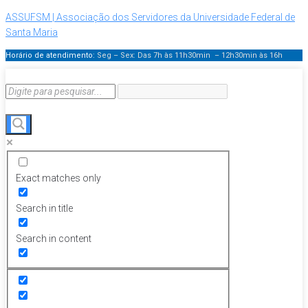
ASSUFSM | Associação dos Servidores da Universidade Federal de
Santa Maria
Horário de atendimento:
Seg – Sex: Das 7h às 11h30min – 12h30min
às 16h
Exact matches only
Search in title
Search in content