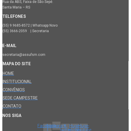
Rua da ABS, Faixa de São Sepé.
Santa Maria – RS
TELEFONES
(55) 9.9685-8572 | Whatsapp Novo
(55) 3666-2059 | Secretaria
E-MAIL
secretaria@assufsm.com
MAPA DO SITE
HOME
INSTITUCIONAL
CONVÊNIOS
SEDE CAMPESTRE
CONTATO
NOS SIGA
Facebook-
Instagram
X-
Huge-
Huge-
f
twitter
spotify
youtube