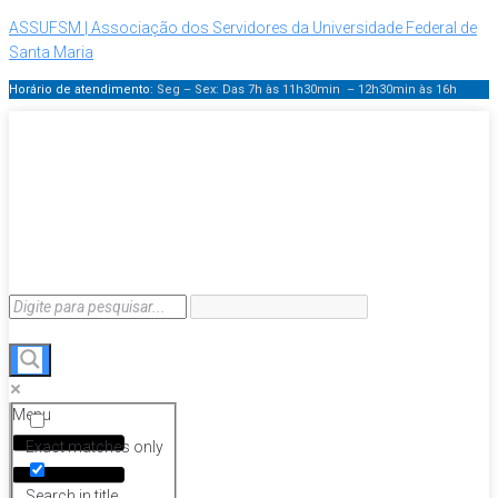
ASSUFSM | Associação dos Servidores da Universidade Federal de
Santa Maria
Horário de atendimento:
Seg – Sex: Das 7h às 11h30min – 12h30min
às 16h
Menu
Exact matches only
Search in title