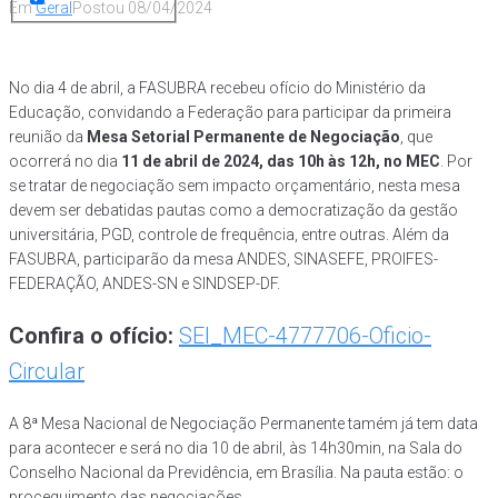
Em
Geral
Postou
08/04/2024
No dia 4 de abril, a FASUBRA recebeu ofício do Ministério da
Educação, convidando a Federação para participar da primeira
reunião da
Mesa Setorial Permanente de Negociação
, que
ocorrerá no dia
11 de abril de 2024, das 10h às 12h, no MEC
. Por
se tratar de negociação sem impacto orçamentário, nesta mesa
devem ser debatidas pautas como a democratização da gestão
universitária, PGD, controle de frequência, entre outras. Além da
FASUBRA, participarão da mesa ANDES, SINASEFE, PROIFES-
FEDERAÇÃO, ANDES-SN e SINDSEP-DF.
Confira o ofício:
SEI_MEC-4777706-Oficio-
Circular
A 8ª Mesa Nacional de Negociação Permanente tamém já tem data
para acontecer e será no dia 10 de abril, às 14h30min, na Sala do
Conselho Nacional da Previdência, em Brasília. Na pauta estão: o
proceguimento das negociações.