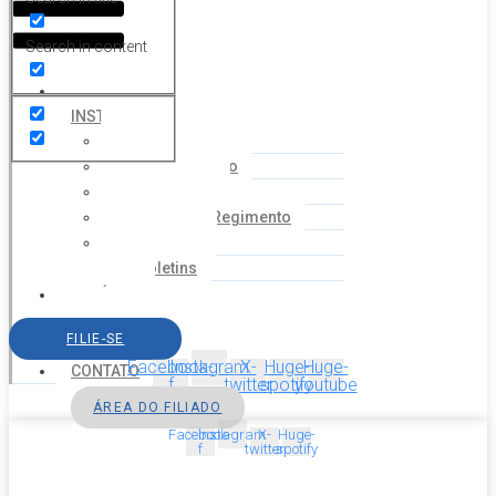
Search in content
HOME
INSTITUCIONAL
Histórico
Coordenação
Financeiro
Estatuto e Regimento
Cartilhas
Boletins
NOTÍCIAS
SERVIÇOS
FILIE-SE
AGENDA
Facebook-
Instagram
X-
Huge-
Huge-
CONTATO
f
twitter
spotify
youtube
ÁREA DO FILIADO
Facebook-
Instagram
X-
Huge-
f
twitter
spotify