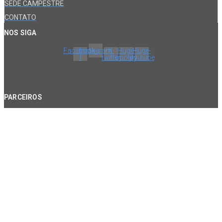
SEDE CAMPESTRE
CONTATO
NOS SIGA
Facebook-
Instagram
X-
Huge-
Huge-
f
twitter
spotify
youtube
PARCEIROS