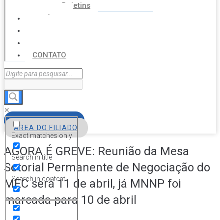
Boletins
NOTÍCIAS
SERVIÇOS
AGENDA
CONTATO
FILIE-SE
ÁREA DO FILIADO
Exact matches only
AGORA É GREVE: Reunião da Mesa
Search in title
Setorial Permanente de Negociação do
Search in content
MEC será 11 de abril, já MNNP foi
marcada para 10 de abril