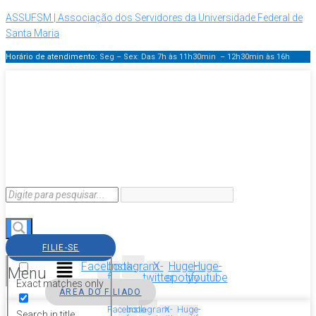
ASSUFSM | Associação dos Servidores da Universidade Federal de
Santa Maria
Horário de atendimento:
Seg – Sex: Das 7h às 11h30min – 12h30min
às 16h
FILIE-SE
Facebook-
Instagram
X-
Huge-
Huge-
Menu
f
twitter
spotify
youtube
Exact matches only
ÁREA DO FILIADO
Facebook-
Instagram
X-
Huge-
Search in title