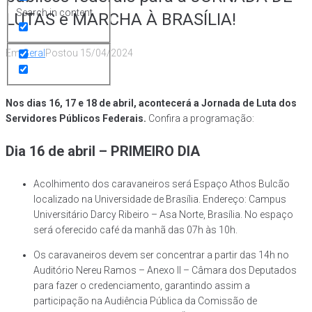
Search in content
LUTAS e MARCHA À BRASÍLIA!
Em
Geral
Postou
15/04/2024
Nos dias 16, 17 e 18 de abril, acontecerá a Jornada de Luta dos
Servidores Públicos Federais.
Confira a programação:
Dia 16 de abril – PRIMEIRO DIA
Acolhimento dos caravaneiros será Espaço Athos Bulcão
localizado na Universidade de Brasília. Endereço: Campus
Universitário Darcy Ribeiro – Asa Norte, Brasília. No espaço
será oferecido café da manhã das 07h às 10h.
Os caravaneiros devem ser concentrar a partir das 14h no
Auditório Nereu Ramos – Anexo II – Câmara dos Deputados
para fazer o credenciamento, garantindo assim a
participação na Audiência Pública da Comissão de