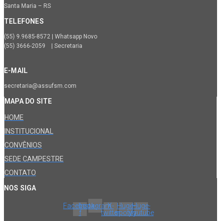
Santa Maria – RS
TELEFONES
(55) 9.9685-8572 | Whatsapp Novo
(55) 3666-2059 | Secretaria
E-MAIL
secretaria@assufsm.com
MAPA DO SITE
HOME
INSTITUCIONAL
CONVÊNIOS
SEDE CAMPESTRE
CONTATO
NOS SIGA
Facebook-
Instagram
X-
Huge-
Huge-
f
twitter
spotify
youtube