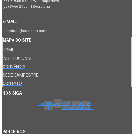
(55) 9.9685-8572 | Whatsapp Novo
(55) 3666-2059 | Secretaria
E-MAIL
secretaria@assufsm.com
MAPA DO SITE
HOME
INSTITUCIONAL
CONVÊNIOS
SEDE CAMPESTRE
CONTATO
NOS SIGA
Facebook-
Instagram
X-
Huge-
Huge-
f
twitter
spotify
youtube
PARCEIROS