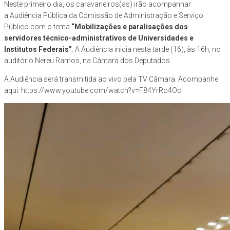
Neste primeiro dia, os caravaneiros(as) irão acompanhar
a Audiência Pública da Comissão de Administração e Serviço
Público com o tema
“Mobilizações e paralisações dos
servidores técnico-administrativos de Universidades e
Institutos Federais”
. A Audiência inicia nesta tarde (16), às 16h, no
auditório Nereu Ramos, na Câmara dos Deputados.
A Audiência será transmitida ao vivo pela TV Câmara. Acompanhe
aqui: https://www.youtube.com/watch?v=F84YrRo4OcI