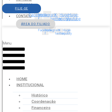
SERVIÇOS
FILIE-SE
AGENDA
Facebook-
Instagram
X-
Huge-
Huge-
CONTATO
f
twitter
spotify
youtube
ÁREA DO FILIADO
Facebook-
Instagram
X-
Huge-
f
twitter
spotify
Menu
HOME
INSTITUCIONAL
Histórico
Coordenação
Financeiro