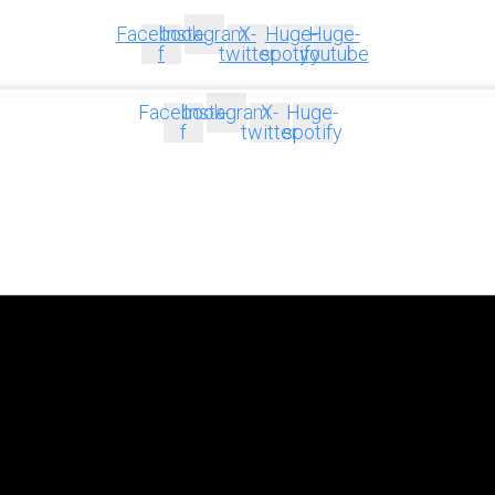
Facebook-
Instagram
X-
Huge-
Huge-
f
twitter
spotify
youtube
Facebook-
Instagram
X-
Huge-
f
twitter
spotify