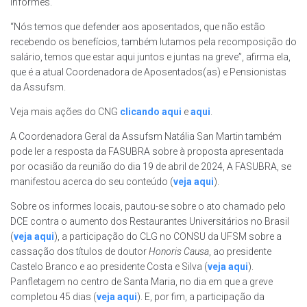
informes.
“Nós temos que defender aos aposentados, que não estão
recebendo os benefícios, também lutamos pela recomposição do
salário, temos que estar aqui juntos e juntas na greve”, afirma ela,
que é a atual Coordenadora de Aposentados(as) e Pensionistas
da Assufsm.
Veja mais ações do CNG
clicando aqui
e
aqui
.
A Coordenadora Geral da Assufsm Natália San Martin também
pode ler a resposta da FASUBRA sobre à proposta apresentada
por ocasião da reunião do dia 19 de abril de 2024, A FASUBRA, se
manifestou acerca do seu conteúdo (
veja aqui
).
Sobre os informes locais, pautou-se sobre o ato chamado pelo
DCE contra o aumento dos Restaurantes Universitários no Brasil
(
veja aqui
), a participação do CLG no CONSU da UFSM sobre a
cassação dos títulos de doutor
Honoris Causa
, ao presidente
Castelo Branco e ao presidente Costa e Silva (
veja aqui
).
Panfletagem no centro de Santa Maria, no dia em que a greve
completou 45 dias (
veja aqui
). E, por fim, a participação da