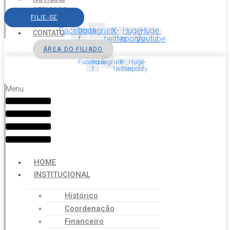
SERVIÇOS
FILIE-SE
AGENDA
Facebook-
Instagram
X-
Huge-
Huge-
CONTATO
f
twitter
spotify
youtube
ÁREA DO FILIADO
Facebook-
Instagram
X-
Huge-
f
twitter
spotify
Menu
HOME
INSTITUCIONAL
Histórico
Coordenação
Financeiro