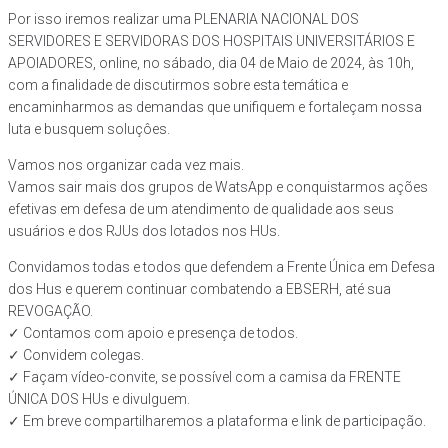
Por isso iremos realizar uma PLENARIA NACIONAL DOS
SERVIDORES E SERVIDORAS DOS HOSPITAIS UNIVERSITÁRIOS E
APOIADORES, online, no sábado, dia 04 de Maio de 2024, às 10h,
com a finalidade de discutirmos sobre esta temática e
encaminharmos as demandas que unifiquem e fortaleçam nossa
luta e busquem soluçôes.
Vamos nos organizar cada vez mais.
Vamos sair mais dos grupos de WatsApp e conquistarmos ações
efetivas em defesa de um atendimento de qualidade aos seus
usuários e dos RJUs dos lotados nos HUs.
Convidamos todas e todos que defendem a Frente Única em Defesa
dos Hus e querem continuar combatendo a EBSERH, até sua
REVOGAÇÃO.
✓ Contamos com apoio e presença de todos.
✓ Convidem colegas.
✓ Façam vídeo-convite, se possível com a camisa da FRENTE
ÚNICA DOS HUs e divulguem.
✓ Em breve compartilharemos a plataforma e link de participação.