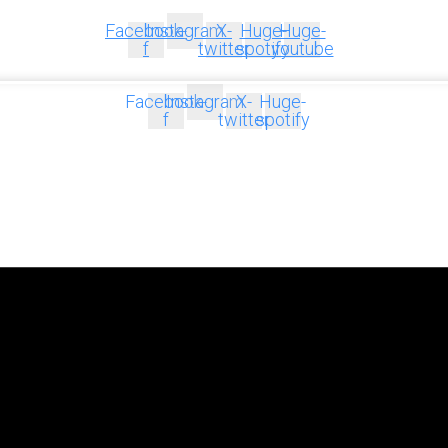
Facebook-
Instagram
X-
Huge-
Huge-
f
twitter
spotify
youtube
Facebook-
Instagram
X-
Huge-
f
twitter
spotify