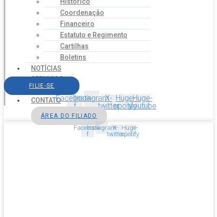
Histórico
Coordenação
Financeiro
Estatuto e Regimento
Cartilhas
Boletins
NOTÍCIAS
SERVIÇOS
FILIE-SE
AGENDA
Facebook-
Instagram
X-
Huge-
Huge-
CONTATO
f
twitter
spotify
youtube
ÁREA DO FILIADO
Facebook-
Instagram
X-
Huge-
f
twitter
spotify