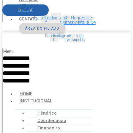
SERVIÇOS
FILIE-SE
AGENDA
Facebook-
Instagram
X-
Huge-
Huge-
CONTATO
f
twitter
spotify
youtube
ÁREA DO FILIADO
Facebook-
Instagram
X-
Huge-
f
twitter
spotify
Menu
HOME
INSTITUCIONAL
Histórico
Coordenação
Financeiro