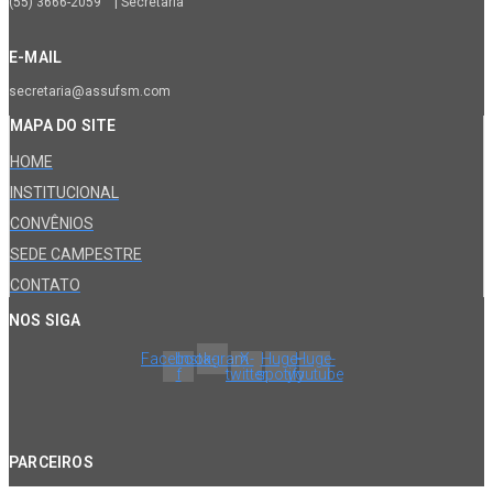
(55) 3666-2059 | Secretaria
E-MAIL
secretaria@assufsm.com
MAPA DO SITE
HOME
INSTITUCIONAL
CONVÊNIOS
SEDE CAMPESTRE
CONTATO
NOS SIGA
Facebook-
Instagram
X-
Huge-
Huge-
f
twitter
spotify
youtube
PARCEIROS