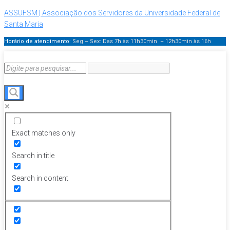
ASSUFSM | Associação dos Servidores da Universidade Federal de
Santa Maria
Horário de atendimento:
Seg – Sex: Das 7h às 11h30min – 12h30min
às 16h
Exact matches only
Search in title
Search in content