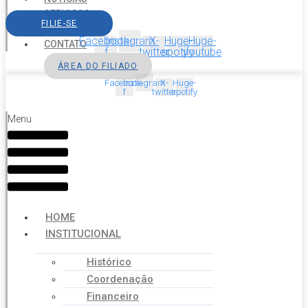
SERVIÇOS
FILIE-SE
AGENDA
Facebook-
Instagram
X-
Huge-
Huge-
CONTATO
f
twitter
spotify
youtube
ÁREA DO FILIADO
Facebook-
Instagram
X-
Huge-
f
twitter
spotify
Menu
HOME
INSTITUCIONAL
Histórico
Coordenação
Financeiro