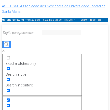
ASSUFSM | Associação dos Servidores da Universidade Federal de
Santa Maria
Horário de atendimento:
Seg – Sex: Das 7h às 11h30min – 12h30min
às 16h
Exact matches only
Search in title
Search in content