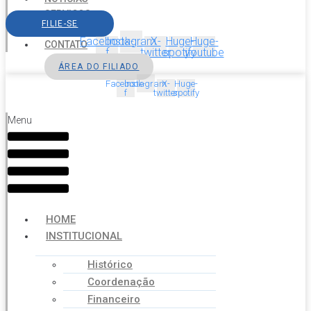
SERVIÇOS
FILIE-SE
AGENDA
Facebook-
Instagram
X-
Huge-
Huge-
CONTATO
f
twitter
spotify
youtube
ÁREA DO FILIADO
Facebook-
Instagram
X-
Huge-
f
twitter
spotify
Menu
HOME
INSTITUCIONAL
Histórico
Coordenação
Financeiro