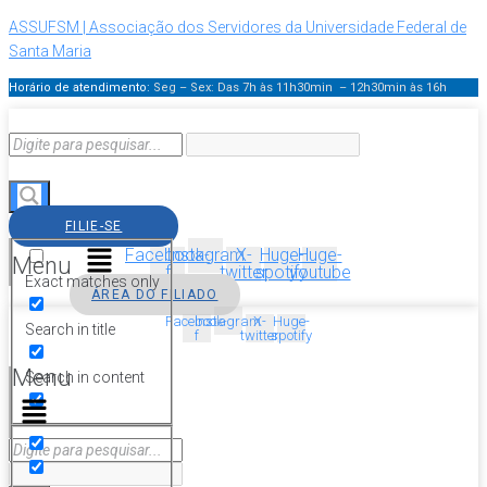
ASSUFSM | Associação dos Servidores da Universidade Federal de
Santa Maria
Horário de atendimento:
Seg – Sex: Das 7h às 11h30min – 12h30min
às 16h
FILIE-SE
Facebook-
Instagram
X-
Huge-
Huge-
Menu
f
twitter
spotify
youtube
Exact matches only
ÁREA DO FILIADO
Facebook-
Instagram
X-
Huge-
Search in title
f
twitter
spotify
Menu
Search in content