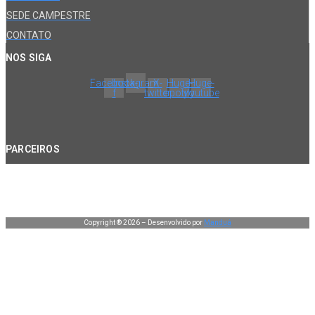
SEDE CAMPESTRE
CONTATO
NOS SIGA
Facebook-
Instagram
X-
Huge-
Huge-
f
twitter
spotify
youtube
PARCEIROS
Copyright ® 2026 – Desenvolvido por
Manduá