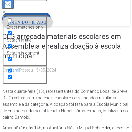
FILIE-SE
ÁREA DO FILIADO
Exact matches only
CLG arrecada materiais escolares em
Search in title
Assembleia e realiza doação à escola
Search in content
municipal
Em
Geral
Postou
15/05/2024
Nesta quarta-feira (15), representantes do Comando Local de Greve
(CLG) entregaram materiais escolares arrecadados na última
assembleia da categoria. A doação foi feita para a Escola Municipal
de Ensino Fundamental Renato Nocchi Zimmermann, localizada no
bairro Camobi.
Amanhã (16), às 14h, no Auditório Flávio Miguel Schneider, anexo ao