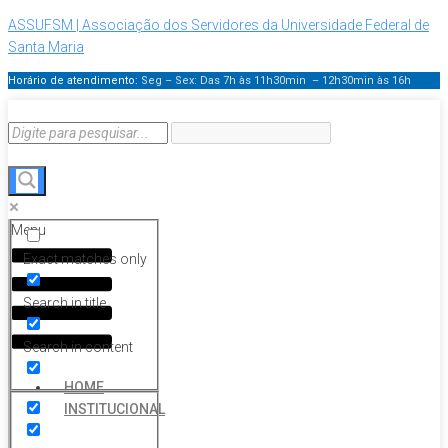
ASSUFSM | Associação dos Servidores da Universidade Federal de
Santa Maria
Horário de atendimento:
Seg – Sex: Das 7h às 11h30min – 12h30min
às 16h
Menu
Exact matches only
Search in title
Search in content
HOME
INSTITUCIONAL