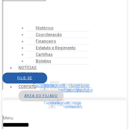
Histórico
Coordenação
Financeiro
Estatuto e Regimento
Cartilhas
Boletins
NOTÍCIAS
SERVIÇOS
FILIE-SE
AGENDA
Facebook-
Instagram
X-
Huge-
Huge-
CONTATO
f
twitter
spotify
youtube
ÁREA DO FILIADO
Facebook-
Instagram
X-
Huge-
f
twitter
spotify
Menu