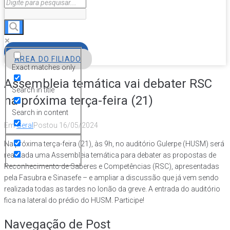
FILIE-SE
ÁREA DO FILIADO
Exact matches only
Assembleia temática vai debater RSC
Search in title
na próxima terça-feira (21)
Search in content
Em
Geral
Postou
16/05/2024
Na próxima terça-feira (21), às 9h, no auditório Gulerpe (HUSM) será
realizada uma Assembleia temática para debater as propostas de
Reconhecimento de Saberes e Competências (RSC), apresentadas
pela Fasubra e Sinasefe – e ampliar a discussão que já vem sendo
realizada todas as tardes no lonão da greve. A entrada do auditório
fica na lateral do prédio do HUSM. Participe!
Navegação de Post