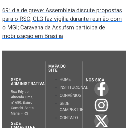
69° dia de greve: Assembleia discute propostas
para o RSC; CLG faz vigília durante reunião com
o MGI; Caravana da Assufsm participa de
mobilização em Brasília
MAPA DO
SITE
HOME
SEDE
NOS SIGA
ADMINISTRATIVA
INSTITUCIONAL
Rua Erly de
CONVÊNIOS
Almeida Lima,
n° 680. Bairro
SEDE
Camobi. Santa
CAMPESTRE
Maria – RS
CONTATO
SEDE
CAMPESTRE