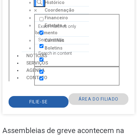
Histórico
Coordenação
Financeiro
Estatuto e
Exact matches only
Regimento
Search in title
Cartilhas
Boletins
Search in content
NOTÍCIAS
SERVIÇOS
AGENDA
CONTATO
ÁREA DO FILIADO
FILIE-SE
Assembleias de greve acontecem na