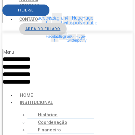
SERVIÇOS
FILIE-SE
AGENDA
Facebook-
Instagram
X-
Huge-
Huge-
CONTATO
f
twitter
spotify
youtube
ÁREA DO FILIADO
Facebook-
Instagram
X-
Huge-
f
twitter
spotify
Menu
HOME
INSTITUCIONAL
Histórico
Coordenação
Financeiro