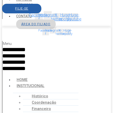
SERVIÇOS
FILIE-SE
AGENDA
Facebook-
Instagram
X-
Huge-
Huge-
CONTATO
f
twitter
spotify
youtube
ÁREA DO FILIADO
Facebook-
Instagram
X-
Huge-
f
twitter
spotify
Menu
HOME
INSTITUCIONAL
Histórico
Coordenação
Financeiro