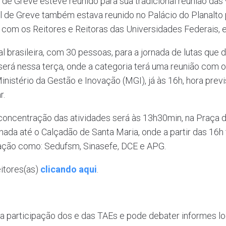
de Greve esteve reunido para sua tradicional reunião das
l de Greve também estava reunido no Palácio do Planalto p
 com os Reitores e Reitoras das Universidades Federais, e
 brasileira, com 30 pessoas, para a jornada de lutas que d
s será nessa terça, onde a categoria terá uma reunião com
istério da Gestão e Inovação (MGI), já às 16h, hora previst
r.
concentração das atividades será às 13h30min, na Praça d
da até o Calçadão de Santa Maria, onde a partir das 16h f
cação como: Sedufsm, Sinasefe, DCE e APG.
itores(as)
clicando aqui
.
 participação dos e das TAEs e pode debater informes lo