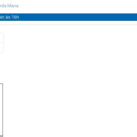
nta Maria
min
às 16h