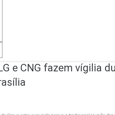
LG e CNG fazem vígilia d
asília