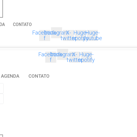
DA
CONTATO
Facebook-
Instagram
X-
Huge-
Huge-
f
twitter
spotify
youtube
Facebook-
Instagram
X-
Huge-
f
twitter
spotify
AGENDA
CONTATO