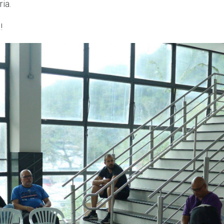
ia.
!