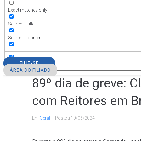
Exact matches only
Search in title
Search in content
FILIE-SE
ÁREA DO FILIADO
89º dia de greve: C
com Reitores em Br
Em
Geral
Postou
10/06/2024