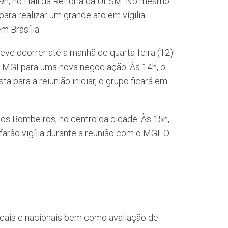
 9h, no Hall da Reitoria da UFSM. No mesmo
ara realizar um grande ato em vígilia
m Brasília.
eve ocorrer até a manhã de quarta-feira (12).
 o MGI para uma nova negociação. Às 14h, o
a para a reiunião iniciar, o grupo ficará em
os Bombeiros, no centro da cidade. Às 15h,
arão vigília durante a reunião com o MGI. O
cais e nacionais bem como avaliação de