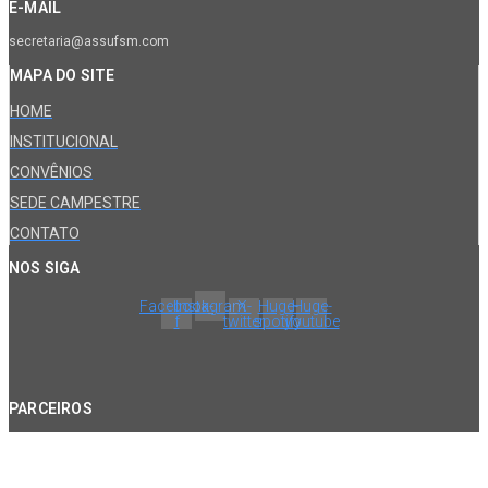
E-MAIL
secretaria@assufsm.com
MAPA DO SITE
HOME
INSTITUCIONAL
CONVÊNIOS
SEDE CAMPESTRE
CONTATO
NOS SIGA
Facebook-
Instagram
X-
Huge-
Huge-
f
twitter
spotify
youtube
PARCEIROS