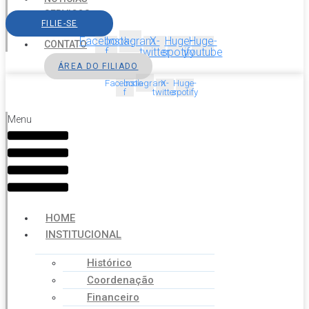
SERVIÇOS
FILIE-SE
AGENDA
Facebook-
Instagram
X-
Huge-
Huge-
CONTATO
f
twitter
spotify
youtube
ÁREA DO FILIADO
Facebook-
Instagram
X-
Huge-
f
twitter
spotify
Menu
HOME
INSTITUCIONAL
Histórico
Coordenação
Financeiro