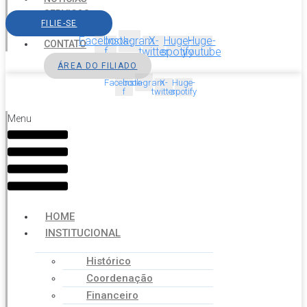
SERVIÇOS
FILIE-SE
AGENDA
Facebook-
Instagram
X-
Huge-
Huge-
CONTATO
f
twitter
spotify
youtube
ÁREA DO FILIADO
Facebook-
Instagram
X-
Huge-
f
twitter
spotify
Menu
HOME
INSTITUCIONAL
Histórico
Coordenação
Financeiro