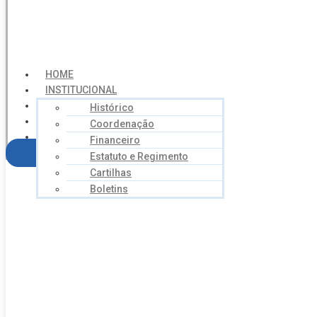
HOME
INSTITUCIONAL
NOTÍCIAS
Histórico
SERVIÇOS
Coordenação
AGENDA
Financeiro
CONTATO
FILIE-SE
Estatuto e Regimento
Cartilhas
Boletins