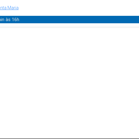
nta Maria
min
às 16h