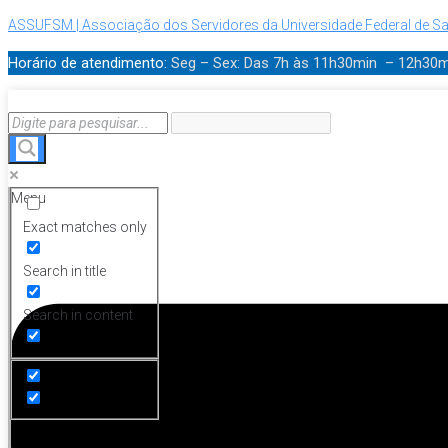
ASSUFSM | Associação dos Servidores da Universidade Federal de Sa
Horário de atendimento:
Seg – Sex: Das 7h às 11h30min – 12h30
Menu
Exact matches only
Search in title
Search in content