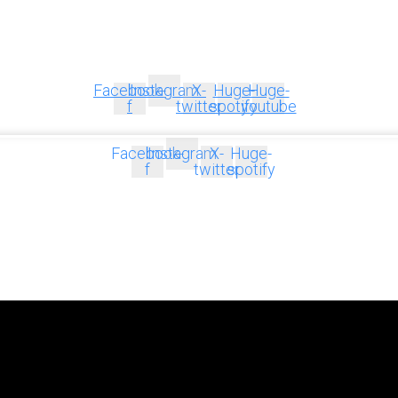
Facebook-
Instagram
X-
Huge-
Huge-
f
twitter
spotify
youtube
Facebook-
Instagram
X-
Huge-
f
twitter
spotify