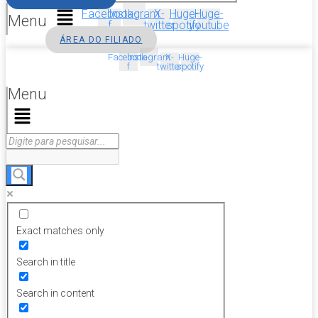
Facebook-
Instagram
X-
Huge-
Huge-
Menu
f
twitter
spotify
youtube
ÁREA DO FILIADO
Facebook-
Instagram
X-
Huge-
f
twitter
spotify
Menu
Exact matches only
Search in title
Search in content