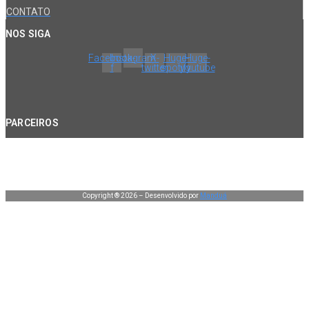
CONTATO
NOS SIGA
Facebook-
Instagram
X-
Huge-
Huge-
f
twitter
spotify
youtube
PARCEIROS
Copyright ® 2026 – Desenvolvido por
Manduá