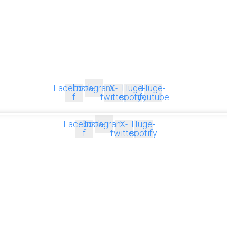
Facebook-
Instagram
X-
Huge-
Huge-
f
twitter
spotify
youtube
Facebook-
Instagram
X-
Huge-
f
twitter
spotify