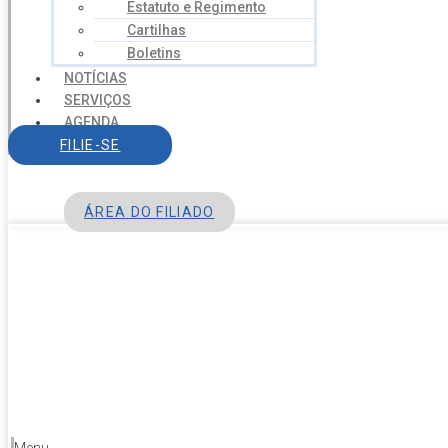
Estatuto e Regimento
Cartilhas
Boletins
NOTÍCIAS
SERVIÇOS
AGENDA
CONTATO
FILIE-SE
ÁREA DO FILIADO
Menu