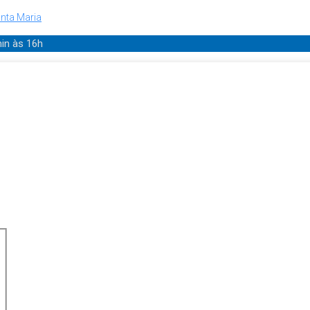
nta Maria
min
às 16h