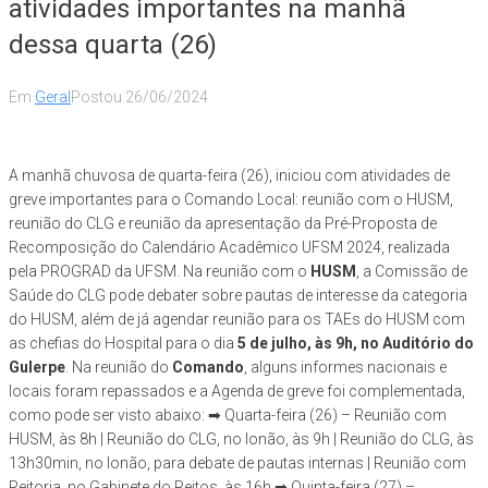
atividades importantes na manhã
dessa quarta (26)
Em
Geral
Postou
26/06/2024
A manhã chuvosa de quarta-feira (26), iniciou com atividades de
greve importantes para o Comando Local: reunião com o HUSM,
reunião do CLG e reunião da apresentação da Pré-Proposta de
Recomposição do Calendário Acadêmico UFSM 2024, realizada
pela PROGRAD da UFSM. Na reunião com o
HUSM
, a Comissão de
Saúde do CLG pode debater sobre pautas de interesse da categoria
do HUSM, além de já agendar reunião para os TAEs do HUSM com
as chefias do Hospital para o dia
5 de julho, às 9h, no Auditório do
Gulerpe
. Na reunião do
Comando
, alguns informes nacionais e
locais foram repassados e a Agenda de greve foi complementada,
como pode ser visto abaixo: ➡ Quarta-feira (26) – Reunião com
HUSM, às 8h | Reunião do CLG, no lonão, às 9h | Reunião do CLG, às
13h30min, no lonão, para debate de pautas internas | Reunião com
Reitoria, no Gabinete do Reitos, às 16h ➡ Quinta-feira (27) –