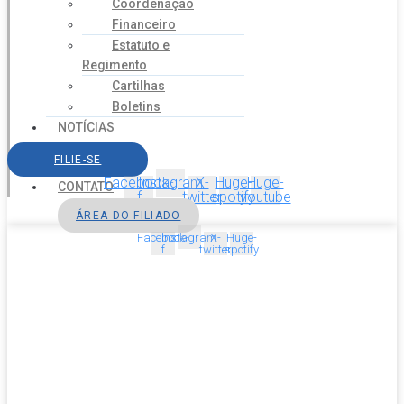
Coordenação
Financeiro
Estatuto e
Regimento
Cartilhas
Boletins
NOTÍCIAS
SERVIÇOS
FILIE-SE
AGENDA
Facebook-
Instagram
X-
Huge-
Huge-
CONTATO
f
twitter
spotify
youtube
ÁREA DO FILIADO
Facebook-
Instagram
X-
Huge-
f
twitter
spotify