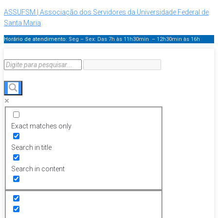
ASSUFSM | Associação dos Servidores da Universidade Federal de
Santa Maria
Horário de atendimento:
Seg – Sex: Das 7h às 11h30min – 12h30min
às 16h
Exact matches only
Search in title
Search in content