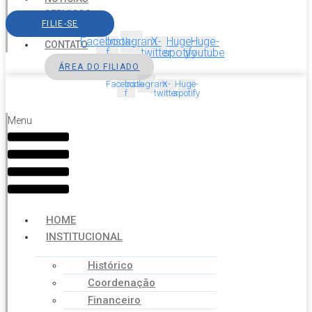
SERVIÇOS
FILIE-SE
AGENDA
Facebook-
Instagram
X-
Huge-
Huge-
CONTATO
f
twitter
spotify
youtube
ÁREA DO FILIADO
Facebook-
Instagram
X-
Huge-
f
twitter
spotify
Menu
HOME
INSTITUCIONAL
Histórico
Coordenação
Financeiro