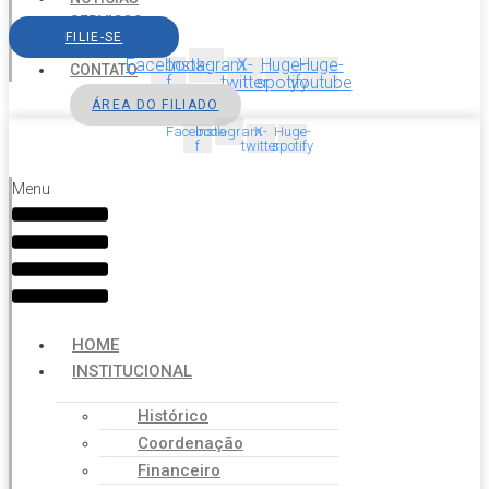
SERVIÇOS
FILIE-SE
AGENDA
Facebook-
Instagram
X-
Huge-
Huge-
CONTATO
f
twitter
spotify
youtube
ÁREA DO FILIADO
Facebook-
Instagram
X-
Huge-
f
twitter
spotify
Menu
HOME
INSTITUCIONAL
Histórico
Coordenação
Financeiro