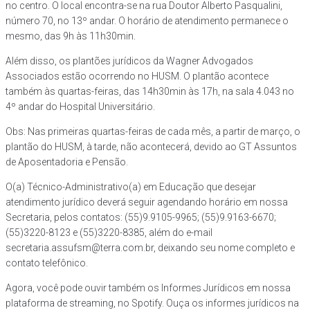
no centro. O local encontra-se na rua Doutor Alberto Pasqualini,
número 70, no 13º andar. O horário de atendimento permanece o
mesmo, das 9h às 11h30min.
Além disso, os plantões jurídicos da Wagner Advogados
Associados estão ocorrendo no HUSM. O plantão acontece
também às quartas-feiras, das 14h30min às 17h, na sala 4.043 no
4º andar do Hospital Universitário.
Obs: Nas primeiras quartas-feiras de cada mês, a partir de março, o
plantão do HUSM, à tarde, não acontecerá, devido ao GT Assuntos
de Aposentadoria e Pensão.
O(a) Técnico-Administrativo(a) em Educação que desejar
atendimento jurídico deverá seguir agendando horário em nossa
Secretaria, pelos contatos: (55)9.9105-9965; (55)9.9163-6670;
(55)3220-8123 e (55)3220-8385, além do e-mail
secretaria.assufsm@terra.com.br, deixando seu nome completo e
contato telefônico.
Agora, você pode ouvir também os Informes Jurídicos em nossa
plataforma de streaming, no Spotify. Ouça os informes jurídicos na