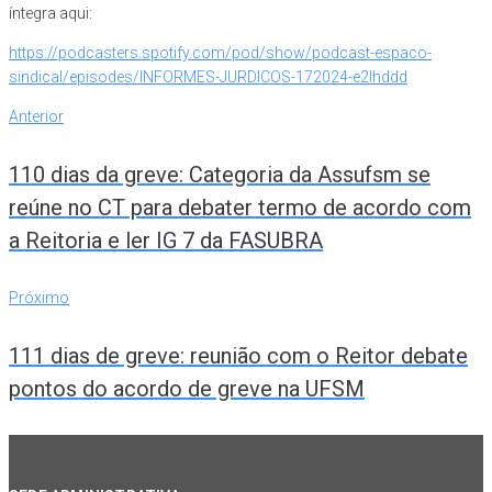
íntegra aqui:
https://podcasters.spotify.com/pod/show/podcast-espaco-
sindical/episodes/INFORMES-JURDICOS-172024-e2lhddd
Navegação
Anterior
Anterior
de
110 dias da greve: Categoria da Assufsm se
Post
reúne no CT para debater termo de acordo com
a Reitoria e ler IG 7 da FASUBRA
Próximo
Próximo
111 dias de greve: reunião com o Reitor debate
pontos do acordo de greve na UFSM