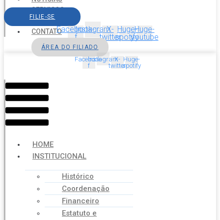
SERVIÇOS
FILIE-SE
AGENDA
Facebook-
Instagram
X-
Huge-
Huge-
CONTATO
f
twitter
spotify
youtube
ÁREA DO FILIADO
Facebook-
Instagram
X-
Huge-
f
twitter
spotify
Menu
HOME
INSTITUCIONAL
Histórico
Coordenação
Financeiro
Estatuto e