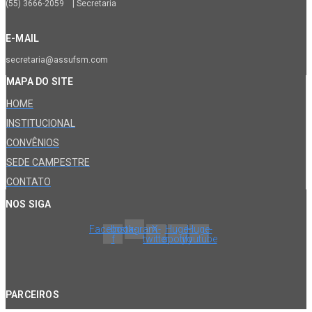
(55) 3666-2059 | Secretaria
E-MAIL
secretaria@assufsm.com
MAPA DO SITE
HOME
INSTITUCIONAL
CONVÊNIOS
SEDE CAMPESTRE
CONTATO
NOS SIGA
Facebook-
Instagram
X-
Huge-
Huge-
f
twitter
spotify
youtube
PARCEIROS