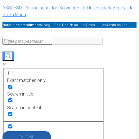
ASSUFSM | Associação dos Servidores da Universidade Federal de
Santa Maria
Horário de atendimento:
Seg – Sex: Das 7h às 11h30min – 12h30min
às 16h
Exact matches only
Search in title
Search in content
FILIE-SE