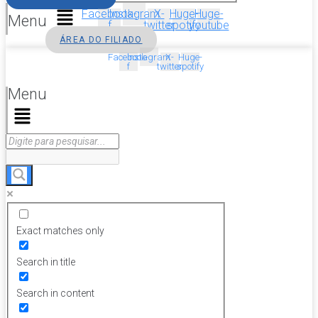
Facebook-
Instagram
X-
Huge-
Huge-
Menu
f
twitter
spotify
youtube
ÁREA DO FILIADO
Facebook-
Instagram
X-
Huge-
f
twitter
spotify
Menu
Exact matches only
Search in title
Search in content