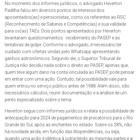
No momento dos informes jurídicos, o advogado Heverton
Padilha falou em diversos pontos de interesse dos
aposentados(as) e pensionistas, como os referentes ao RSC
(Reconhecimento de Saberes e Competências) e sua validade
para os(as) TAEs. Dois pontos apresentados por Heverton
levantaram questionamentos: recebimento do PASEP e as
tentativas de golpe. Conforme o advogado, é necessário ter
cuidado com ofertas vindas pelo Whatsapp apresentando
ganhos astronômicos. Segundo ele, o Superior Tribunal de
Justiça não decidiu nada sobre o direito ao PASEP, apenas que,
quem teve algum dano na conta vinculada ao PASEP, pode pensar
em entrar com uma ação. Contudo, tal possibilidade vale para
quem entrou no serviço público antes de 1988. Além disso, são
necessários cálculos, reunir documentação e a análise de um
perito especializado sobre o tema.
Heverton segue com informes jurídicos e relata a possibilidade de
antecipação para 2024 de pagamentos de precatórios para o Rio
Grande do Sul, após as enchentes no estado. Sobre os 28%, não
há novidade ainda, em função das litispendências, ou seja,
quando uma ação é idêntica à outra tendo as mesmas partes e a