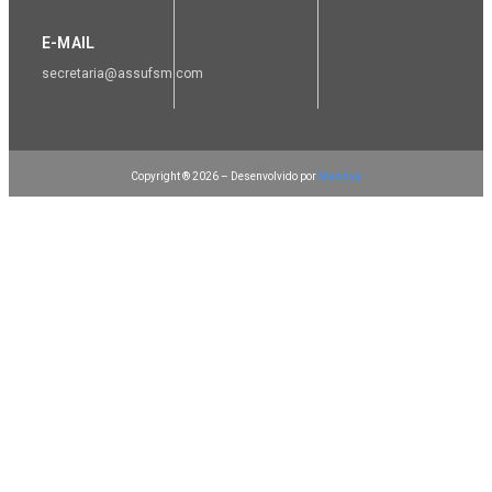
E-MAIL
secretaria@assufsm.com
Copyright ® 2026 – Desenvolvido por
Manduá