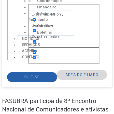
Coordenação
Financeiro
Estatuto e
Exact matches only
Regimento
Search in title
Cartilhas
Boletins
Search in content
NOTÍCIAS
SERVIÇOS
AGENDA
CONTATO
ÁREA DO FILIADO
FILIE-SE
FASUBRA participa de 8º Encontro
Nacional de Comunicadores e ativistas