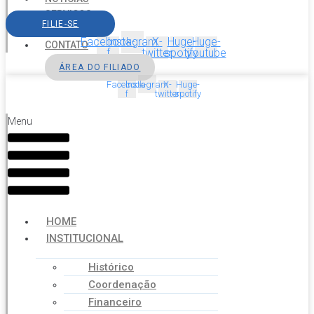
SERVIÇOS
FILIE-SE
AGENDA
Facebook-
Instagram
X-
Huge-
Huge-
CONTATO
f
twitter
spotify
youtube
ÁREA DO FILIADO
Facebook-
Instagram
X-
Huge-
f
twitter
spotify
Menu
HOME
INSTITUCIONAL
Histórico
Coordenação
Financeiro