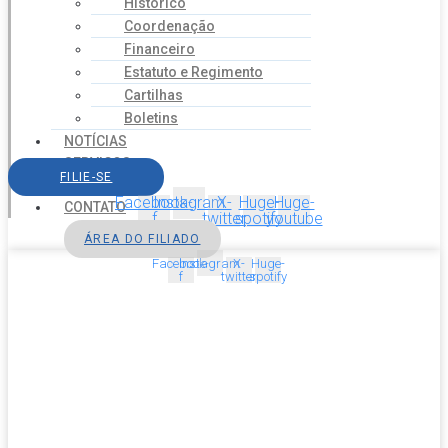
Histórico
Coordenação
Financeiro
Estatuto e Regimento
Cartilhas
Boletins
NOTÍCIAS
SERVIÇOS
FILIE-SE
AGENDA
Facebook-
Instagram
X-
Huge-
Huge-
CONTATO
f
twitter
spotify
youtube
ÁREA DO FILIADO
Facebook-
Instagram
X-
Huge-
f
twitter
spotify