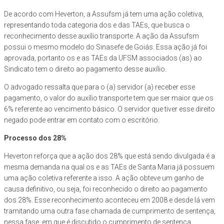
De acordo com Heverton, a Assufsm já tem uma ação coletiva,
representando toda categoria dos e das TAEs, que busca o
reconhecimento desse auxílio transporte. A ação da Assufsm
possui o mesmo modelo do Sinasefe de Goiás. Essa ação já foi
aprovada, portanto os e as TAEs da UFSM associados (as) ao
Sindicato tem o direito ao pagamento desse auxílio.
O advogado ressalta que para o (a) servidor (a) receber esse
pagamento, o valor do auxílio transporte tem que ser maior que os
6% referente ao vencimento básico. O servidor que tiver esse direito
negado pode entrar em contato com o escritório.
Processo dos 28%
Heverton reforça que a ação dos 28% que está sendo divulgada é a
mesma demanda na qual os e as TAEs de Santa Maria já possuem
uma ação coletiva referente a isso. A ação obteve um ganho de
causa definitivo, ou seja, foi reconhecido o direito ao pagamento
dos 28%. Esse reconhecimento aconteceu em 2008 e desde lá vem
tramitando uma outra fase chamada de cumprimento de sentença,
nessa fase, em que é discutido o cumprimento de sentença,