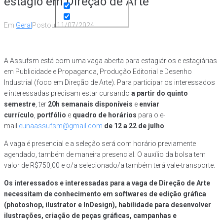
estágio em Direção de Arte
Em
Geral
Postou
11/07/2024
A Assufsm está com uma vaga aberta para estagiários e estagiárias
em Publicidade e Propaganda, Produção Editorial e Desenho
Industrial (foco em Direção de Arte). Para participar os interessados
e interessadas precisam estar cursando
a partir do quinto
semestre
, ter
20h semanais disponíveis
e
enviar
currículo
,
portfólio
e
quadro de horários
para o e-
mail
eunaassufsm@gmail.com
de 12 a 22 de julho
.
A vaga é presencial e a seleção será com horário previamente
agendado, também de maneira presencial. O auxílio da bolsa tem
valor de R$750,00 e o/a selecionado/a também terá vale-transporte.
Os interessados e interessadas para a vaga de Direção de Arte
necessitam de conhecimento em softwares de edição gráfica
(photoshop, ilustrator e InDesign), habilidade para desenvolver
ilustrações, criação de peças gráficas, campanhas e