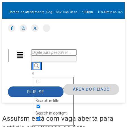
Horário de atendimento:
Seg – Sex: Das 7h às 11h30min – 12h30min
às 16h
Exact matches only
ÁREA DO FILIADO
FILIE-SE
Search in title
Search in content
Assufsm está com vaga aberta para