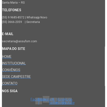
Santa Maria – RS
TELEFONES
(55) 9.9685-8572 | Whatsapp Novo
(55) 3666-2059 | Secretaria
E-MAIL
secretaria@assufsm.com
MAPA DO SITE
HOME
INSTITUCIONAL
CONVÊNIOS
SEDE CAMPESTRE
CONTATO
NOS SIGA
Facebook-
Instagram
X-
Huge-
Huge-
f
twitter
spotify
youtube