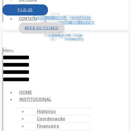
SERVIÇOS
FILIE-SE
AGENDA
Facebook-
Instagram
X-
Huge-
Huge-
CONTATO
f
twitter
spotify
youtube
ÁREA DO FILIADO
Facebook-
Instagram
X-
Huge-
f
twitter
spotify
Menu
HOME
INSTITUCIONAL
Histórico
Coordenação
Financeiro